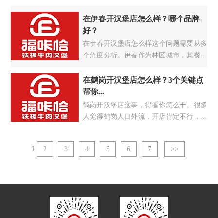
黑龙江省重要城市，汉堡消费需求持续增
长，选择合适的加盟品牌很重要。
在伊春开汉堡店怎么样？哪个品牌
好？
​在伊春开汉堡店怎么样这个问题需要从多
个角度分析。伊春作为林区城市，其餐饮
市场具有独特特点，汉堡加盟品牌选择直
接影响开店成功率。
在鹤岗开汉堡店怎么样？3个关键点
帮你...
鹤岗开汉堡店这事，得看你怎么干。很多
人觉得鹤岗人口外流，开店肯定不行，但
实际情况可能跟你想的不一样。关键是要
找准定位、选对品牌。
1
2
3
4
5
6
7
>>