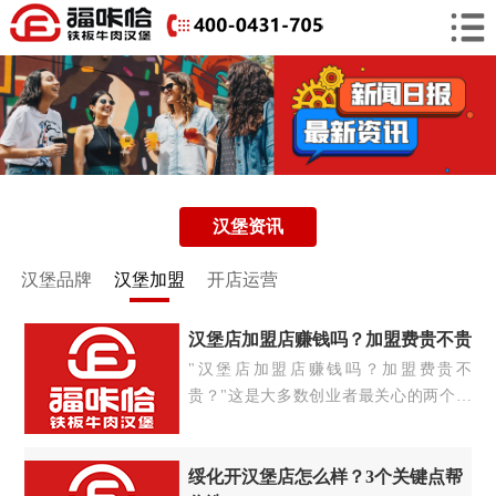
汉堡资讯
汉堡品牌
汉堡加盟
开店运营
汉堡店加盟店赚钱吗？加盟费贵不贵
"汉堡店加盟店赚钱吗？加盟费贵不
贵？"这是大多数创业者最关心的两个核
心问题。许多创业者都在关注"汉堡加
盟"这个投资方向，但往往会陷入思考：
加盟汉堡店到底值不值得？今天就从多个
绥化开汉堡店怎么样？3个关键点帮