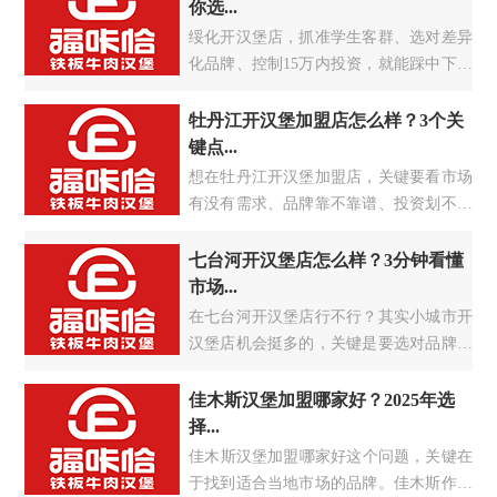
角度为大家分析这...
你选...
绥化开汉堡店，抓准学生客群、选对差异
化品牌、控制15万内投资，就能踩中下沉
市场红利。这里中小学42所、高校2所，
15万在校生撑起稳定快餐需求，市中心仅
牡丹江开汉堡加盟店怎么样？3个关
4家连锁汉堡店，乡镇区域空白率超
键点...
60%，竞争小机会大。
想在牡丹江开汉堡加盟店，关键要看市场
有没有需求、品牌靠不靠谱、投资划不划
算。牡丹江年轻人多、学生集中，汉堡店
需求稳定，但选对品牌很重要。
七台河开汉堡店怎么样？3分钟看懂
市场...
在七台河开汉堡店行不行？其实小城市开
汉堡店机会挺多的，关键是要选对品牌、
找准位置。
佳木斯汉堡加盟哪家好？2025年选
择...
​佳木斯汉堡加盟哪家好这个问题，关键在
于找到适合当地市场的品牌。佳木斯作为