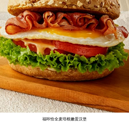
福咔恰全麦培根嫩蛋汉堡