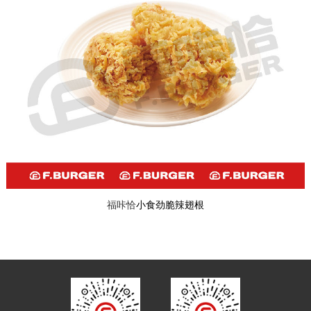
福咔恰
小食劲脆辣翅根